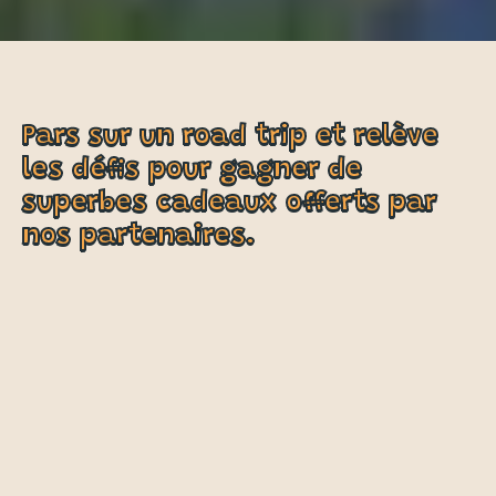
Pars sur un road trip et relève
les défis pour gagner de
superbes cadeaux offerts par
nos partenaires.